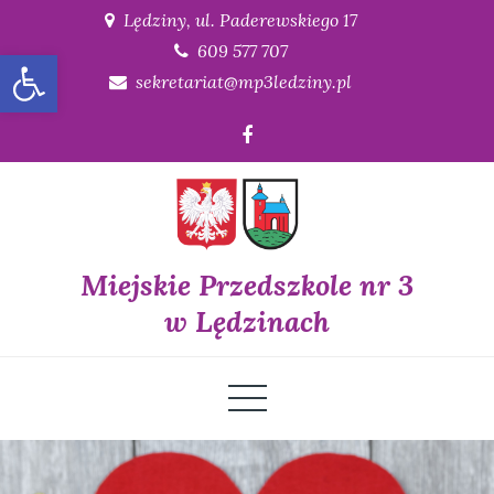
Skip
Lędziny, ul. Paderewskiego 17
to
609 577 707
Open toolbar
content
sekretariat@mp3ledziny.pl
Miejskie Przedszkole nr 3
w Lędzinach