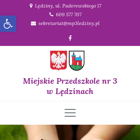
Skip
Lędziny, ul. Paderewskiego 17
to
609 577 707
Open toolbar
content
sekretariat@mp3ledziny.pl
Miejskie Przedszkole nr 3
w Lędzinach