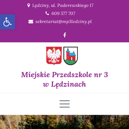
Skip
Lędziny, ul. Paderewskiego 17
to
609 577 707
Open toolbar
content
sekretariat@mp3ledziny.pl
Miejskie Przedszkole nr 3
w Lędzinach