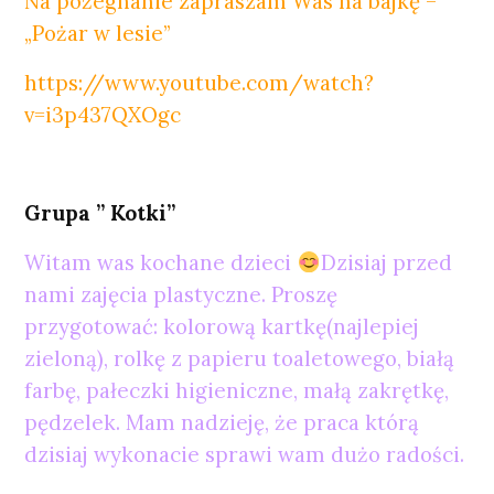
Na pożegnanie zapraszam Was na bajkę –
„Pożar w lesie”
https://www.youtube.com/watch?
v=i3p437QXOgc
Grupa ” Kotki”
Witam was kochane dzieci
Dzisiaj przed
nami zajęcia plastyczne. Proszę
przygotować: kolorową kartkę(najlepiej
zieloną), rolkę z papieru toaletowego, białą
farbę, pałeczki higieniczne, małą zakrętkę,
pędzelek. Mam nadzieję, że praca którą
dzisiaj wykonacie sprawi wam dużo radości.