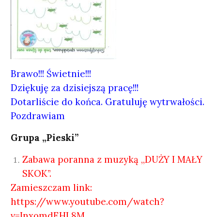
Brawo!!! Świetnie!!!
Dziękuję za dzisiejszą pracę!!!
Dotarliście do końca. Gratuluję wytrwałości.
Pozdrawiam
Grupa „Pieski”
Zabawa poranna z muzyką ,,DUŻY I MAŁY
SKOK’’.
Zamieszczam link:
https://www.youtube.com/watch?
v=InxomdEHL8M