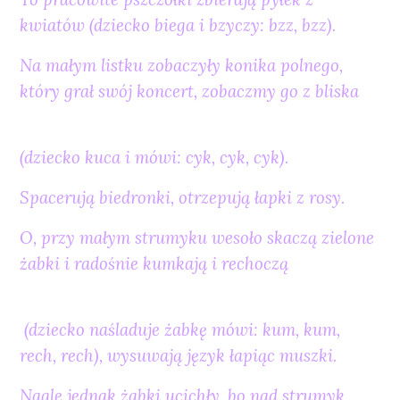
kwiatów (dziecko biega i bzyczy: bzz, bzz).
Na małym listku zobaczyły konika polnego,
który grał swój koncert, zobaczmy go z bliska
(dziecko kuca i mówi: cyk, cyk, cyk).
Spacerują biedronki, otrzepują łapki z rosy.
O, przy małym strumyku wesoło skaczą zielone
żabki i radośnie kumkają i rechoczą
(dziecko naśladuje żabkę mówi: kum, kum,
rech, rech), wysuwają język łapiąc muszki.
Nagle jednak żabki ucichły, bo nad strumyk