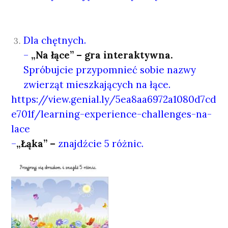
Dla chętnych.
–
„Na łące” – gra interaktywna.
Spróbujcie przypomnieć sobie nazwy
zwierząt mieszkających na łące.
https://view.genial.ly/5ea8aa6972a1080d7cd
e701f/learning-experience-challenges-na-
lace
–
„Łąka” –
znajdźcie 5 różnic.