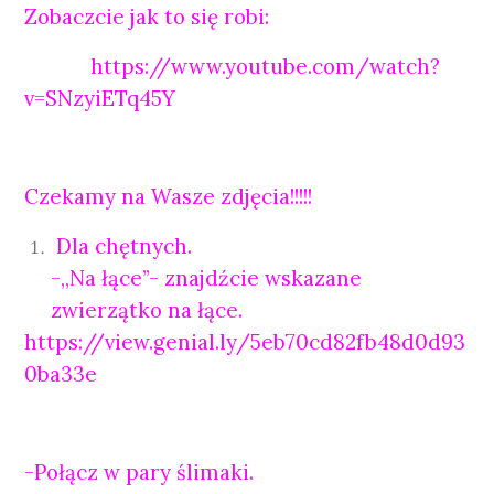
Zobaczcie jak to się robi:
https://www.youtube.com/watch?
v=SNzyiETq45Y
Czekamy na Wasze zdjęcia!!!!!
Dla chętnych.
-,,Na łące”- znajdźcie wskazane
zwierzątko na łące.
https://view.genial.ly/5eb70cd82fb48d0d93
0ba33e
-Połącz w pary ślimaki.