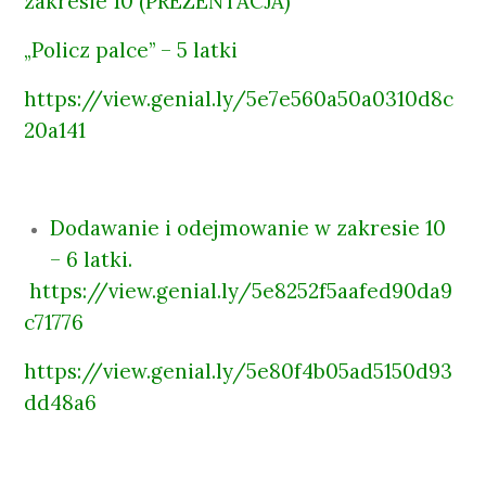
zakresie 10 (PREZENTACJA)
„Policz palce” – 5 latki
https://view.genial.ly/5e7e560a50a0310d8c
20a141
Dodawanie i odejmowanie w zakresie 10
– 6 latki.
https://view.genial.ly/5e8252f5aafed90da9
c71776
https://view.genial.ly/5e80f4b05ad5150d93
dd48a6