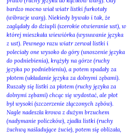
prawo (ruchy języka do kącików warg). Gdy
bardzo mocno wiał wiatr listki furkotały
(wibracje warg). Niekiedy bywało i tak, że
zaglądały do dziupli (szerokie otwieranie ust), w
której mieszkała wiewiórka (wysuwanie języka
z ust). Pewnego razu wiatr zerwał listki i
poleciały one wysoko do góry (unoszenie języka
do podniebienia), krążyły na górze (ruchy
języka po podniebieniu), a potem spadały za
płotem (układanie języka za dolnymi zębami).
Ruszały się listki za płotem (ruchy języka za
dolnymi zębami) chcąc się wydostać, ale płot
był wysoki (szczerzenie złączonych zębów).
Nagle nadeszła krowa z dużym brzuchem
(nadymanie policzków), zjadła listki (ruchy
żuchwą naśladujące żucie), potem się oblizała,