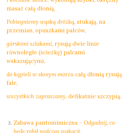
masaż całą dłonią,
Pobiegniemy wąską dróżką,
stukają, na
przemian, opuszkami palców,
górskimi szlakami,
rysują dwie linie
równoległe (ścieżkę) palcami
wskazującymi,
do kąpieli w słonym morzu
całą dłonią rysują
fale,
wszystkich zapraszamy.
delikatnie szczypią.
Zabawa pantomimiczna –
Odgadnij, co
będę robił podczas wakacji.