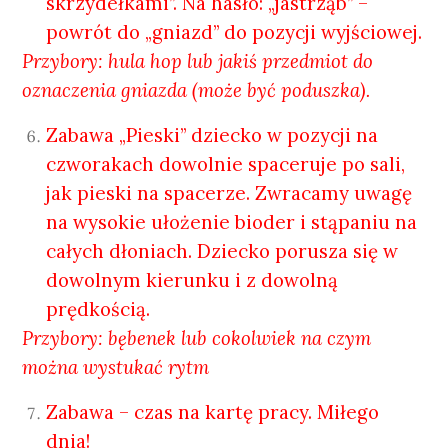
skrzydełkami”. Na hasło: „jastrząb” –
powrót do „gniazd” do pozycji wyjściowej.
Przybory: hula hop lub jakiś przedmiot do
oznaczenia gniazda (może być poduszka).
Zabawa „Pieski’’ dziecko w pozycji na
czworakach dowolnie spaceruje po sali,
jak pieski na spacerze. Zwracamy uwagę
na wysokie ułożenie bioder i stąpaniu na
całych dłoniach. Dziecko porusza się w
dowolnym kierunku i z dowolną
prędkością.
Przybory: bębenek lub cokolwiek na czym
można wystukać rytm
Zabawa – czas na kartę pracy. Miłego
dnia!