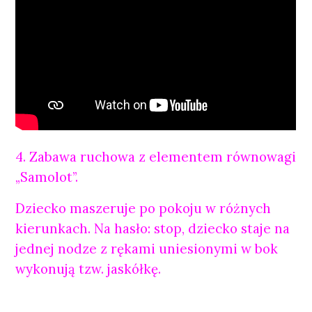
4. Zabawa ruchowa z elementem równowagi
„Samolot”.
Dziecko maszeruje po pokoju w różnych
kierunkach. Na hasło: stop, dziecko staje na
jednej nodze z rękami uniesionymi w bok
wykonują tzw. jaskółkę.