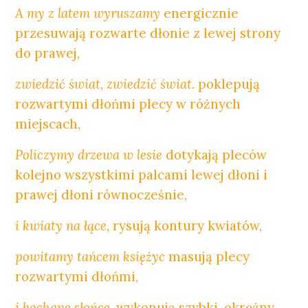
A my z latem wyruszamy
energicznie
przesuwają rozwarte dłonie z lewej strony
do prawej,
zwiedzić świat, zwiedzić świat.
poklepują
rozwartymi dłońmi plecy w różnych
miejscach,
Policzymy drzewa w lesie
dotykają pleców
kolejno wszystkimi palcami
lewej dłoni i
prawej dłoni równocześnie,
i kwiaty na łące,
rysują kontury kwiatów,
powitamy tańcem księżyc
masują plecy
rozwartymi dłońmi,
i kochane słońce.
wykonują szybki, okrężny