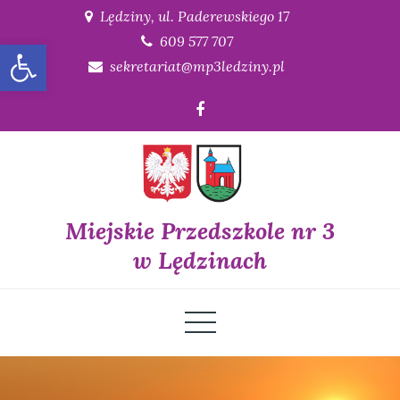
Skip
Lędziny, ul. Paderewskiego 17
to
609 577 707
Open toolbar
content
sekretariat@mp3ledziny.pl
Miejskie Przedszkole nr 3
w Lędzinach