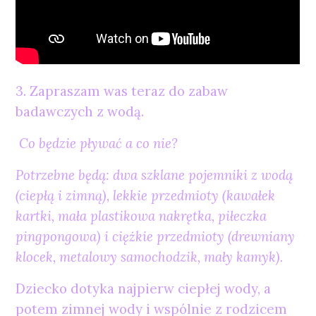
3. Zapraszam was teraz do zabaw
badawczych z wodą.
Co będzie pływać a co nie?
Potrzebne będą: dwa szklane pojemniki z wodą
(ciepłą i zimną), lekkie przedmioty (kawałek
kartki, mała plastikowa nakrętka, piłeczka
pingpongowa) i ciężkie przedmioty (drewniany
klocek, metalowy samochodzik, mały kamyk).
Dziecko dotyka najpierw ciepłej wody, a
potem zimnej wody i wspólnie z rodzicem