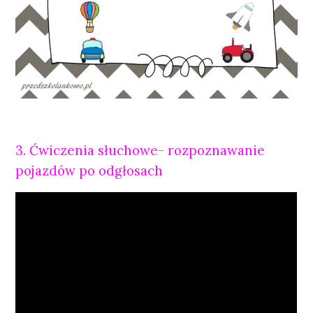
3. Ćwiczenia słuchowe- rozpoznawanie
pojazdów po odgłosach