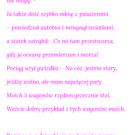
nie mogą! –
Ja także dość szybko mknę z pasażerami
– powiedział autobus i mrugnął światłami,
a statek zatrąbił:- Co mi tam przestworza,
gdy ja oceany przemierzam i morza!
Pociąg użył gwizdka :- No cóż, jestem stary,
jeżdżę wolno, ale mam najwięcej pary.
Moich 5 wagonów rzędem grzecznie stoi.
Weźcie dobry przykład z tych wagonów moich.