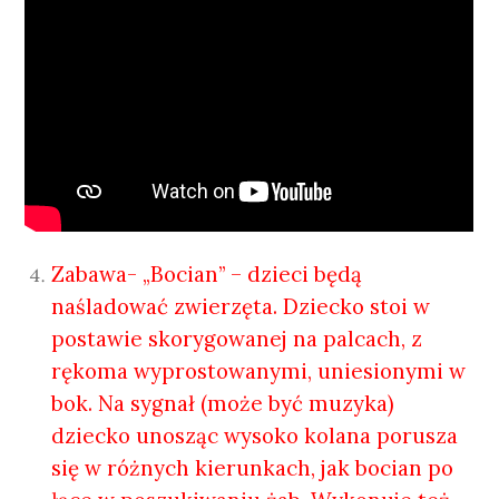
Zabawa- „Bocian” – dzieci będą
naśladować zwierzęta. Dziecko stoi w
postawie skorygowanej na palcach, z
rękoma wyprostowanymi, uniesionymi w
bok. Na sygnał (może być muzyka)
dziecko unosząc wysoko kolana porusza
się w różnych kierunkach, jak bocian po