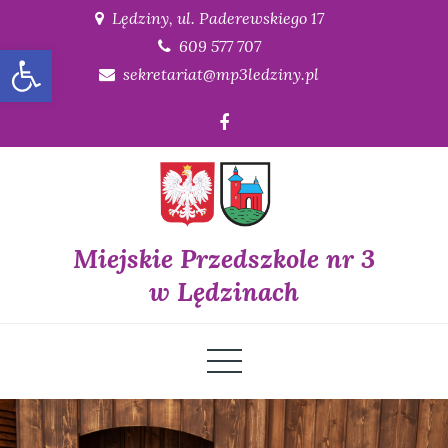
Skip
Lędziny, ul. Paderewskiego 17
to
609 577 707
Open toolbar
content
sekretariat@mp3ledziny.pl
Miejskie Przedszkole nr 3
w Lędzinach