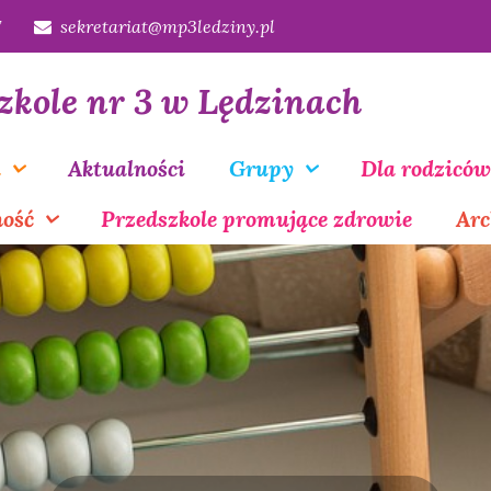
7
sekretariat@mp3ledziny.pl
zkole nr 3 w Lędzinach
a
Aktualności
Grupy
Dla rodziców
ność
Przedszkole promujące zdrowie
Ar