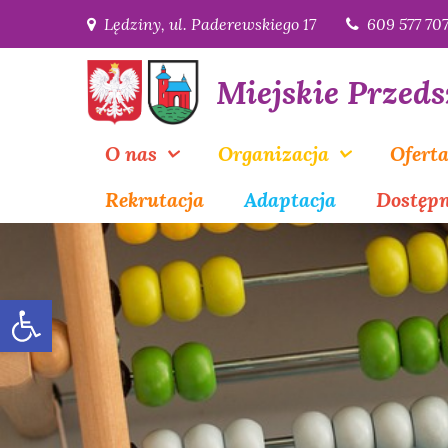
Skip
Lędziny, ul. Paderewskiego 17
609 577 70
to
content
Miejskie Przeds
O nas
Organizacja
Ofert
Rekrutacja
Adaptacja
Dostęp
Open toolbar