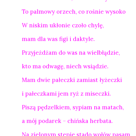
To palmowy orzech, co rośnie wysoko
W niskim ukłonie czoło chylę,
mam dla was figi i daktyle.
Przyjeżdżam do was na wielbłądzie,
kto ma odwagę, niech wsiądzie.
Mam dwie pałeczki zamiast łyżeczki
i pałeczkami jem ryż z miseczki.
Piszą pędzelkiem, sypiam na matach,
a mój podarek – chińska herbata.
Na zielonym stepie stado wołów pasam,