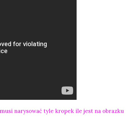
 musi narysować tyle kropek ile jest na obrazku