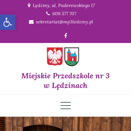
Skip
Lędziny, ul. Paderewskiego 17
to
609 577 707
Open toolbar
content
sekretariat@mp3ledziny.pl
Miejskie Przedszkole nr 3
w Lędzinach