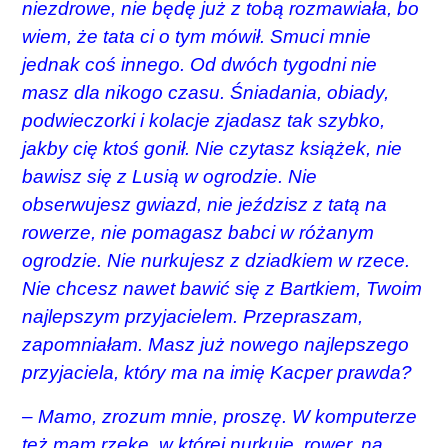
niezdrowe, nie będę już z tobą rozmawiała, bo
wiem, że tata ci o tym mówił. Smuci mnie
jednak coś innego. Od dwóch tygodni nie
masz dla nikogo czasu. Śniadania, obiady,
podwieczorki i kolacje zjadasz tak szybko,
jakby cię ktoś gonił. Nie czytasz książek, nie
bawisz się z Lusią w ogrodzie. Nie
obserwujesz gwiazd, nie jeździsz z tatą na
rowerze, nie pomagasz babci w różanym
ogrodzie. Nie nurkujesz z dziadkiem w rzece.
Nie chcesz nawet bawić się z Bartkiem, Twoim
najlepszym przyjacielem. Przepraszam,
zapomniałam. Masz już nowego najlepszego
przyjaciela, który ma na imię Kacper prawda?
– Mamo, zrozum mnie, proszę. W komputerze
też mam rzekę, w której nurkuję, rower, na