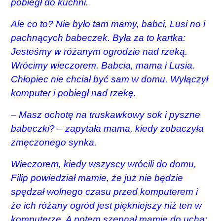
pobiegł do kuchni.
Ale co to? Nie było tam mamy, babci, Lusi no i
pachnących babeczek. Była za to kartka:
Jesteśmy w różanym ogrodzie nad rzeką.
Wrócimy wieczorem. Babcia, mama i Lusia.
Chłopiec nie chciał być sam w domu. Wyłączył
komputer
i pobiegł nad rzekę.
– Masz ochotę na truskawkowy sok i pyszne
babeczki? – zapytała mama, kiedy zobaczyła
zmęczonego synka.
Wieczorem, kiedy wszyscy wrócili do domu,
Filip powiedział mamie, że już nie będzie
spędzał wolnego czasu przed komputerem i
że ich różany ogród jest piękniejszy niż ten w
komputerze.
A potem szepnął mamie do ucha: