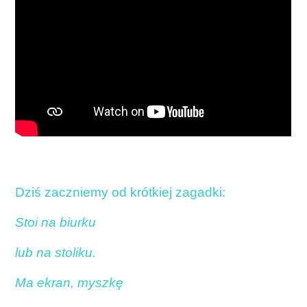
Dziś zaczniemy od krótkiej zagadki:
Stoi na biurku
lub na stoliku.
Ma ekran, myszkę