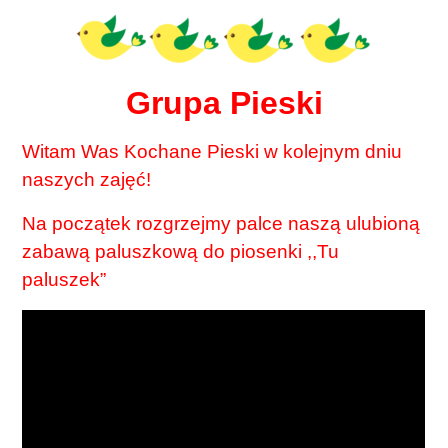
Grupa Pieski
Witam Was Kochane Pieski w kolejnym dniu
naszych zajęć!
Na początek rozgrzejmy palce naszą ulubioną
zabawą paluszkową do piosenki ,,Tu
paluszek”