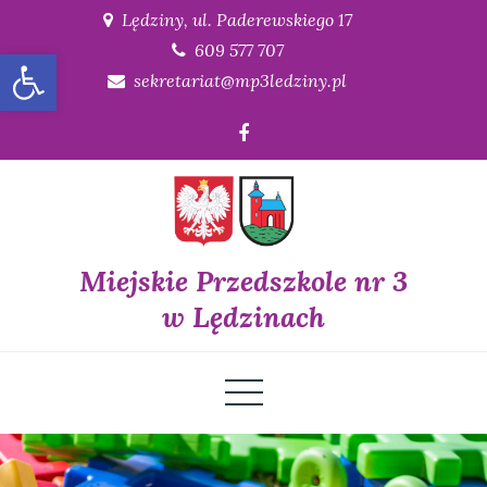
Skip
Lędziny, ul. Paderewskiego 17
to
609 577 707
Open toolbar
content
sekretariat@mp3ledziny.pl
Miejskie Przedszkole nr 3
w Lędzinach