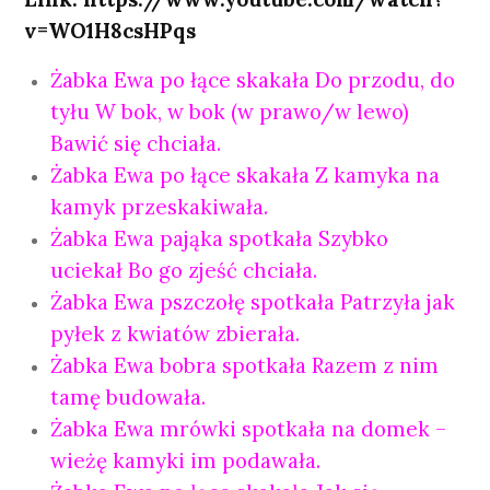
v=WO1H8csHPqs
Żabka Ewa po łące skakała Do przodu, do
tyłu W bok, w bok (w prawo/w lewo)
Bawić się chciała.
Żabka Ewa po łące skakała Z kamyka na
kamyk przeskakiwała.
Żabka Ewa pająka spotkała Szybko
uciekał Bo go zjeść chciała.
Żabka Ewa pszczołę spotkała Patrzyła jak
pyłek z kwiatów zbierała.
Żabka Ewa bobra spotkała Razem z nim
tamę budowała.
Żabka Ewa mrówki spotkała na domek –
wieżę kamyki im podawała.