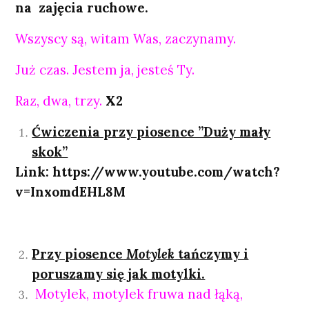
na zajęcia ruchowe.
Wszyscy są, witam Was, zaczynamy.
Już czas. Jestem ja, jesteś Ty.
Raz, dwa, trzy.
X2
Ćwiczenia przy piosence ”Duży mały
skok”
Link:
https://www.youtube.com/watch?
v=InxomdEHL8M
Przy piosence
Motylek
tańczymy i
poruszamy się jak motylki.
Motylek, motylek fruwa nad łąką,