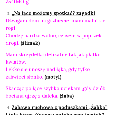
Zs4fMOfg
„Na łące możemy spotkać? zagadki
Dźwigam dom na grzbiecie ,mam malutkie
rogi
Chodzę bardzo wolno, czasem w poprzek
drogi.
(ślimak)
Mam skrzydełka delikatne tak jak płatki
kwiatów.
Lekko się unoszę nad łąką, gdy tylko
zaświeci słonko.
(motyl)
Skacząc po łące szybko uciekam ,gdy dziób
bociana ujrzę z daleka.
(żaba)
Zabawa ruchowa z poduszkami „Żabka”
Link:
https://www.youtube.com/watch?