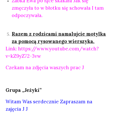
Żabka Ewa po łące skakała Jak się
zmęczyła to w błotku się schowała I tam
odpoczywała.
Razem z rodzicami namalujcie motylka
za pomocą rysowanego wierszyka.
Link:
https://www.youtube.com/watch?
v=kZ9yZ72-3vw
Czekam na zdjęcia waszych prac J
Grupa „Jeżyki”
Witam Was serdecznie Zapraszam na
zajęcia J J