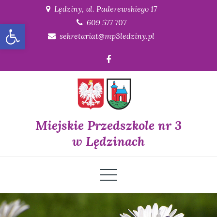
Skip
Lędziny, ul. Paderewskiego 17
to
609 577 707
Open toolbar
content
sekretariat@mp3ledziny.pl
Miejskie Przedszkole nr 3
w Lędzinach